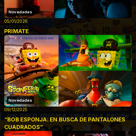
Novedades
05/01/2026
PRIMATE
Novedades
09/12/2025
“BOB ESPONJA: EN BUSCA DE PANTALONES
CUADRADOS”