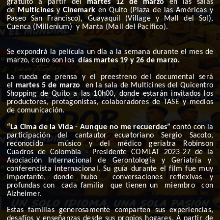
gratuito a partir del
martes 12 de marzo
en las salas
de
Multicines
y
Cinemark
en Quito (Plaza de las Américas y
Paseo San Francisco), Guayaquil (Village y Mall del Sol),
Cuenca (Millenium) y Manta (Mall del Pacífico).
Se expondrá la película un día a la semana durante el mes de
marzo, como son los
días martes 19 y 26 de marzo.
La rueda de prensa y el preestreno del documental será
el
martes 5 de marzo
en la sala de Multicines del Quicentro
Shopping de Quito a las 10h00, donde estarán invitados los
productores, protagonistas, colaboradores de TASE y medios
de comunicación.
“La Cima de la Vida - Aunque no me recuerdes”
contó con la
participación del cantautor ecuatoriano Sergio Sacoto,
reconocido músico y del médico
geriatra Robinson
Cuadros de Colombia - Presidente COMLAT 2023-27 de la
Asociación Internacional de Gerontología y Geriatría y
conferencista internacional. Su guía durante el film fue muy
importante, donde hubo conversaciones reflexivas y
profundas con cada familia que tienen un miembro con
Alzheimer.
Estas familias generosamente comparten sus experiencias,
desafíos y enseñanzas desde sus propios hogares. A partir de