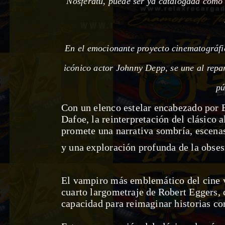
Nosferatu,
puede ser ya catalogada como u
En el emocionante proyecto cinematográfico
icónico actor Johnny Depp, se une al repar
pú
Con un elenco estelar encabezado por
Dafoe, la reinterpretación del clásic
promete una narrativa sombría, escen
y una exploración profunda de la obses
El vampiro más emblemático del cine v
cuarto largometraje de
Robert Eggers, c
capacidad para reimaginar historias co