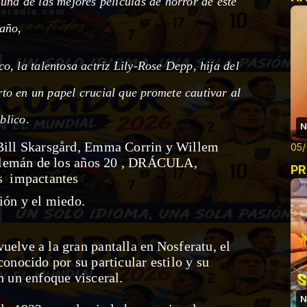
na de las mejores películas de horror de este
año
,
, la talentosa actriz Lily-Rose Depp, hija del
to en un papel crucial que promete cautivar al
blico
.
N
 Bill Skarsgård, Emma Corrin y Willem
05/
o alemán de los años 20 , DRÁCULA,
PR
as impactantes
ión y el miedo.
uelve a la gran pantalla en
Nosferatu, el
onocido por su particular estilo y su
n un enfoque visceral.
N