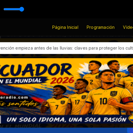
Página Inicial
Programación
Víde
: claves para proteger los cultivos frente a El Niño
Terremoto