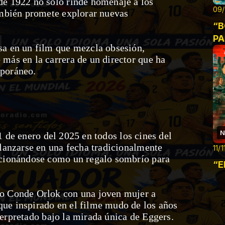
de 1922 no solo rinde homenaje a los
09/
también promete explorar nuevas
“B
P
sa en un film que mezcla obsesión,
 más en la carrera de un director que ha
mporáneo.
N
1 de enero del 2025 en todos los cines del
 lanzarse en una fecha tradicionalmente
11/
sicionándose como un regalo sombrío para
“E
ro Conde Orlok con una joven mujer a
que inspirado en el filme mudo de los años
erpretado bajo la mirada única de Eggers.