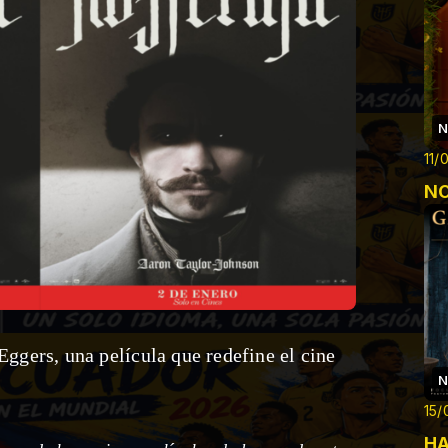
N
11/
NO
Eggers, una película que redefine el cine
N
15/
H