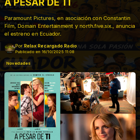
A PESAR DE TI
Paramount Pictures, en asociación con Constantin
Film, Domain Entertainment y north.five.six., anuncia
el estreno en Ecuador.
Por
Relax Recargado Radio
Publicado en 16/10/2025 11:08
Novedades