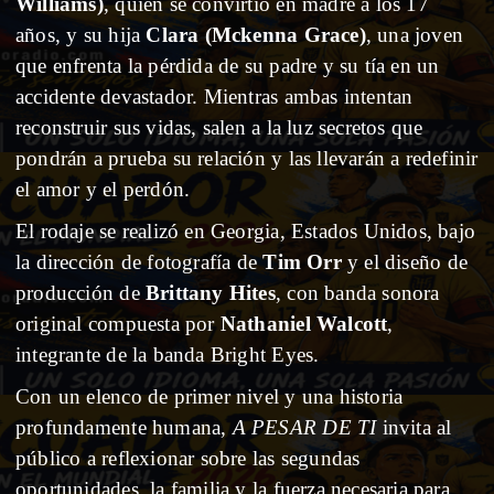
Williams)
, quien se convirtió en madre a los 17
años, y su hija
Clara (Mckenna Grace)
, una joven
que enfrenta la pérdida de su padre y su tía en un
accidente devastador. Mientras ambas intentan
reconstruir sus vidas, salen a la luz secretos que
pondrán a prueba su relación y las llevarán a redefinir
el amor y el perdón.
El rodaje se realizó en Georgia, Estados Unidos, bajo
la dirección de fotografía de
Tim Orr
y el diseño de
producción de
Brittany Hites
, con banda sonora
original compuesta por
Nathaniel Walcott
,
integrante de la banda Bright Eyes.
Con un elenco de primer nivel y una historia
profundamente humana,
A PESAR DE TI
invita al
público a reflexionar sobre las segundas
oportunidades, la familia y la fuerza necesaria para