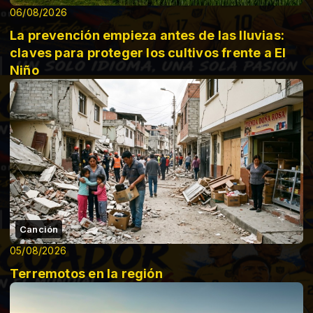
06/08/2026
La prevención empieza antes de las lluvias:
claves para proteger los cultivos frente a El
Niño
Canción
05/08/2026
Terremotos en la región