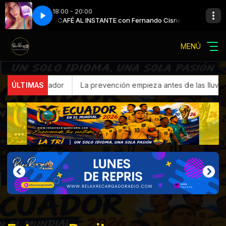
18:00 - 20:00
o Cisneros
CENTRAL MARCIANA
CAFÉ AL INSTANTE con Fernando Cisneros
MENÚ
ador
ÚLTIMAS
La prevención empieza antes de las lluvias: claves para p