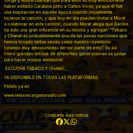
Jorge y Andre cuentan que para ellos es muy emocionante
haber editado Caraluna junto a Carlos Vives, ya que él fué
una inspiración en aquella época cuando inicialmente
hicieron la canción, y que hoy en día puedan invitar a Morat
a colaborar en esta canción, cuando Morat alega que Bacilos
ha sido una gran influencia en su música y agregan: “Tabaco
y Chanel es probablemente una de las pocas canciones que
hemos tocado tantas veces como nuestro repertorio.
Estamos muy emocionados de ser parte de esto”. Es así
como grandes artistas de diferentes generaciones se juntan
para hacer música atemporal.
ESCUCHA TABACO Y CHANEL,
YA DISPONIBLE EN TODAS LAS PLATAFORMAS
Pídelo ya en
www.relaxrecargadoradio.com
Comparte esta noticia