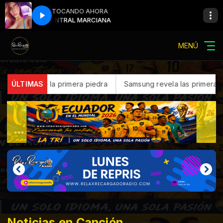
TOCANDO AHORA
CENTRAL MARCIANA
CENTRAL MARCI
MENÚ
a piedra
ÚLTIMAS
Samsung revela las primeras pistas de Galaxy Unpac
Noticias en Canción