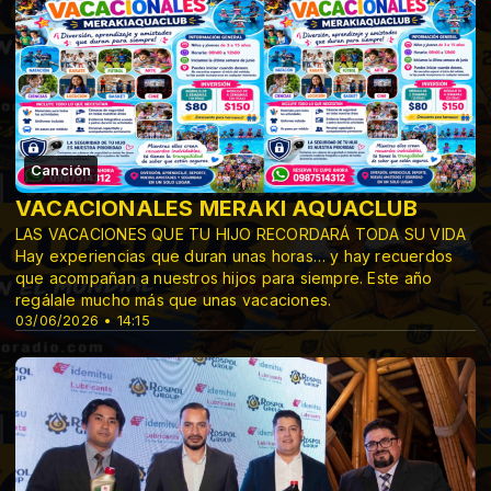
Canción
VACACIONALES MERAKI AQUACLUB
LAS VACACIONES QUE TU HIJO RECORDARÁ TODA SU VIDA
Hay experiencias que duran unas horas… y hay recuerdos
que acompañan a nuestros hijos para siempre. Este año
regálale mucho más que unas vacaciones.
03/06/2026 • 14:15