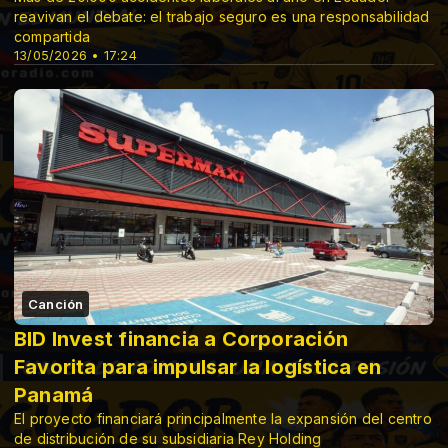
reavivan el debate: el trabajo seguro es una responsabilidad
compartida
13/05/2026 • 17:24
Canción
BID Invest financia a Corporación
Favorita para impulsar la logística en
Panamá
El proyecto financiará principalmente la expansión del centro
de distribución de su subsidiaria Rey Holding