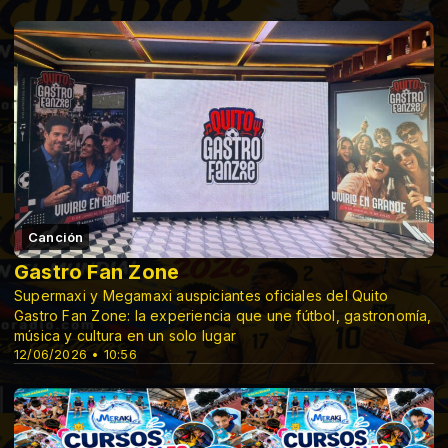
Canción
Gastro Fan Zone
Supermaxi y Megamaxi auspiciantes oficiales del Quito
Gastro Fan Zone: la experiencia que une fútbol, gastronomía,
música y cultura en un solo lugar
12/06/2026 • 10:56