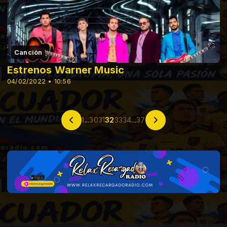
Canción
Estrenos Warner Music
04/02/2022 • 10:56
1
...
30
31
32
33
34
...
37