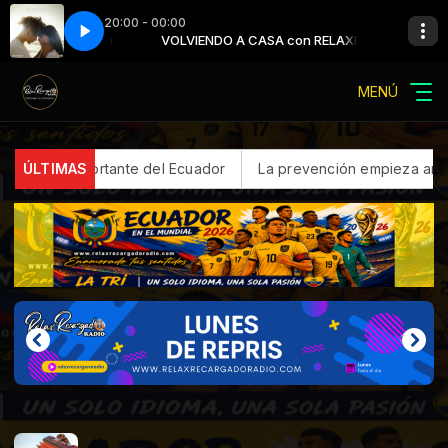
20:00 - 00:00
TDH - Bésame Bonito Remix
 con RELAXITO
VOLVIENDO A CASA con RELAXITO
Carmen DeLeon feat. Micro TDH - Bésame Bo
MENÚ
 más importante del Ecuador
ÚLTIMAS
La prevención empieza antes de las